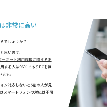
は
非常に高い
るでしょうか？
と思います。
ンターネット利用環境に関する調
用する人は96%
であり
PCをほ
います。
ォン対応しないと5割の人が見
は
スマートフォンの対応は不可