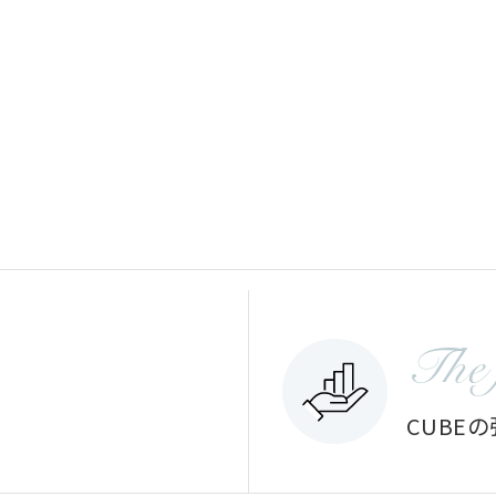
The 
CUBE