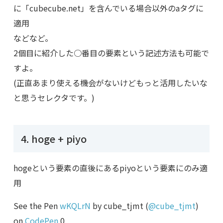
に「cubecube.net」を含んでいる場合以外のaタグに
適用
などなど。
2個目に紹介した○番目の要素という記述方法も可能で
すよ。
(正直あまり使える機会がないけどもっと活用したいな
と思うセレクタです。)
4. hoge + piyo
hogeという要素の直後にあるpiyoという要素にのみ適
用
See the Pen
wKQLrN
by cube_tjmt (
@cube_tjmt
)
on
CodePen
.0