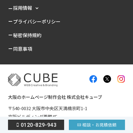
採用情報
プライバシーポリシー
秘密保持規約
同意事項
大阪のホームページ制作会社 株式会社キューブ
〒540-0032 大阪市中央区天満橋京町1-1
京阪ビルディング西館4F
TEL
06-6966-0360
FAX 06-6966-0361
0120-829-943
相談・お見積依頼